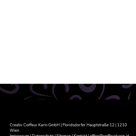
Creativ Coiffeur Karin GmbH
|
Floridsdorfer Hauptstraße 12
|
1210
Wien